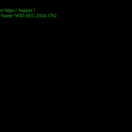
r https:// beginnt !
visory?name=WID-SEC-2024-3762