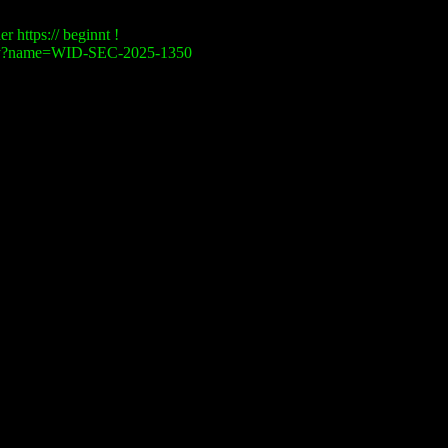
r https:// beginnt !
visory?name=WID-SEC-2025-1350