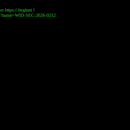
r https:// beginnt !
visory?name=WID-SEC-2026-0212