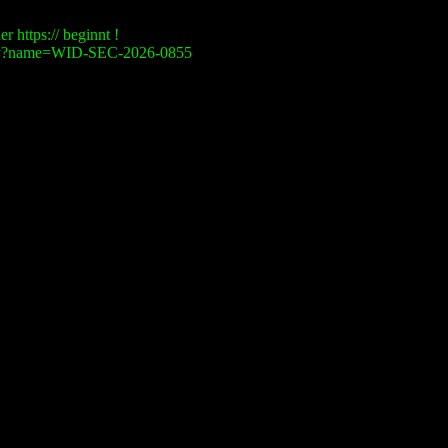
r https:// beginnt !
visory?name=WID-SEC-2026-0855