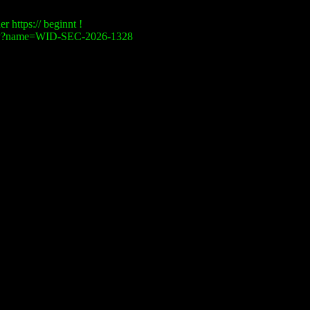
r https:// beginnt !
visory?name=WID-SEC-2026-1328