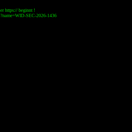
r https:// beginnt !
visory?name=WID-SEC-2026-1436