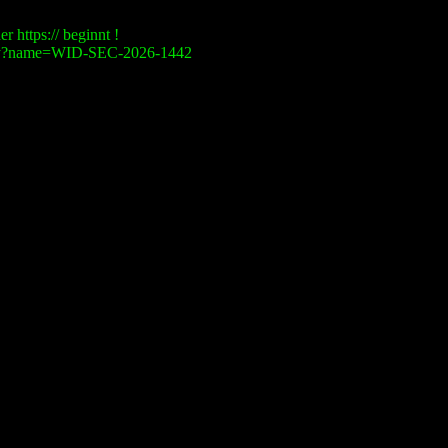
r https:// beginnt !
visory?name=WID-SEC-2026-1442