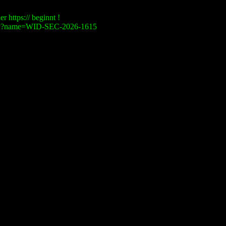
r https:// beginnt !
visory?name=WID-SEC-2026-1615