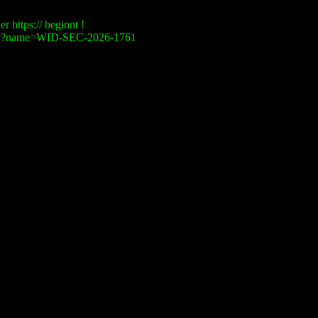
r https:// beginnt !
visory?name=WID-SEC-2026-1761