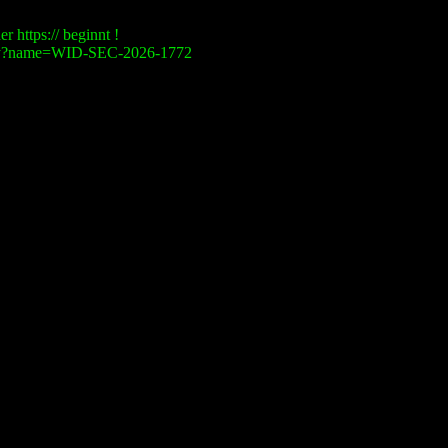
r https:// beginnt !
visory?name=WID-SEC-2026-1772