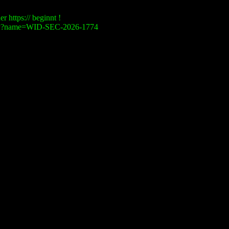
r https:// beginnt !
visory?name=WID-SEC-2026-1774