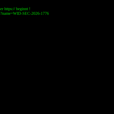
r https:// beginnt !
visory?name=WID-SEC-2026-1776