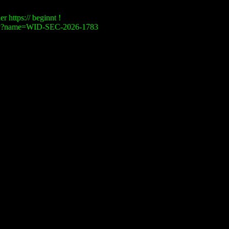
r https:// beginnt !
visory?name=WID-SEC-2026-1783