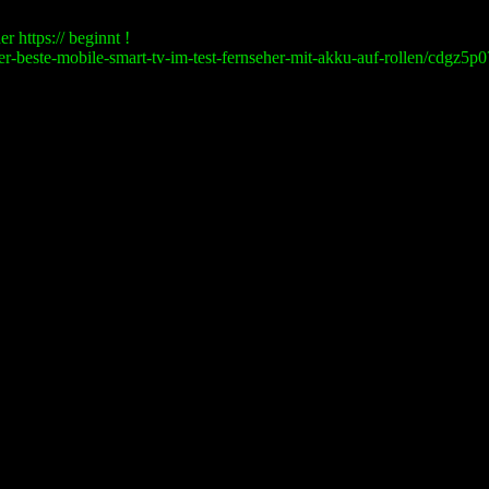
r https:// beginnt !
der-beste-mobile-smart-tv-im-test-fernseher-mit-akku-auf-rollen/cdgz5p