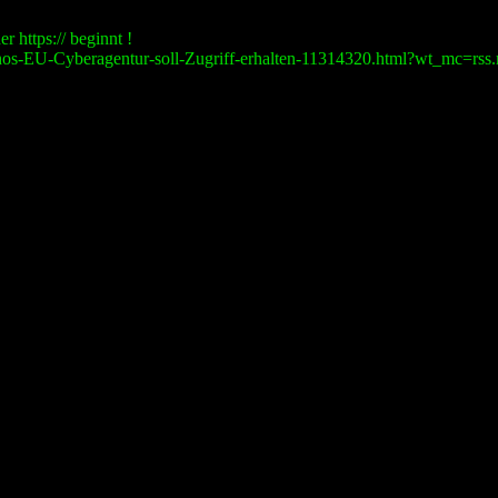
r https:// beginnt !
os-EU-Cyberagentur-soll-Zugriff-erhalten-11314320.html?wt_mc=rss.re