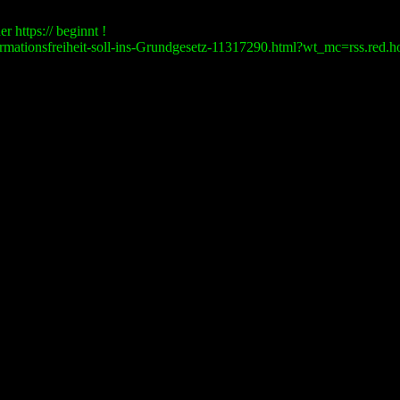
r https:// beginnt !
mationsfreiheit-soll-ins-Grundgesetz-11317290.html?wt_mc=rss.red.ho.