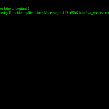
r https:// beginnt !
aetigt-Rueckkehrpflicht-fuer-Mietwagen-11316586.html?wt_mc=rss.red.