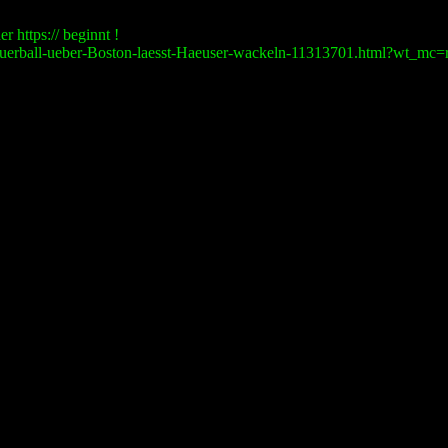
r https:// beginnt !
uerball-ueber-Boston-laesst-Haeuser-wackeln-11313701.html?wt_mc=rss