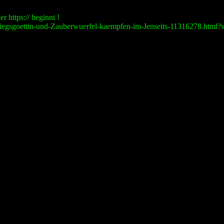
r https:// beginnt !
egsgoettin-und-Zauberwuerfel-kaempfen-im-Jenseits-11316278.html?wt