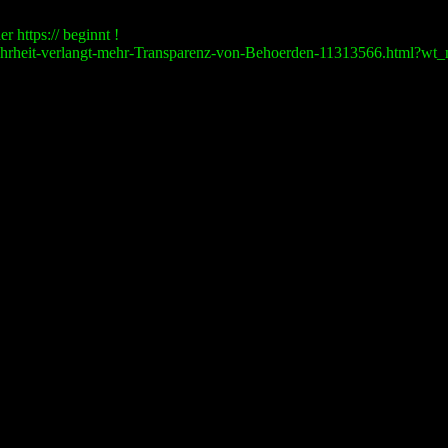
r https:// beginnt !
ehrheit-verlangt-mehr-Transparenz-von-Behoerden-11313566.html?wt_mc