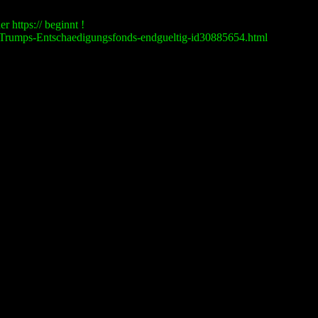
r https:// beginnt !
ebt-Trumps-Entschaedigungsfonds-endgueltig-id30885654.html