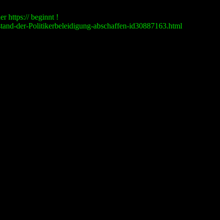
r https:// beginnt !
estand-der-Politikerbeleidigung-abschaffen-id30887163.html