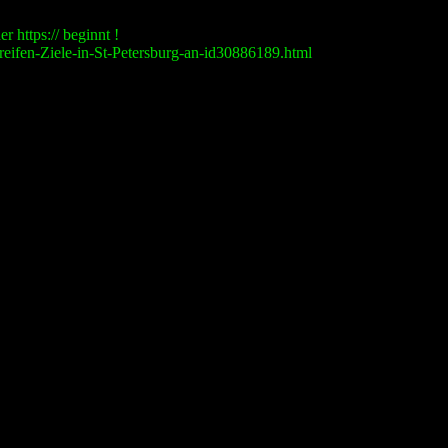
r https:// beginnt !
reifen-Ziele-in-St-Petersburg-an-id30886189.html