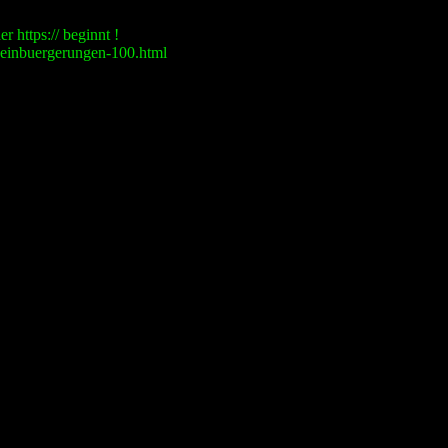
r https:// beginnt !
l-einbuergerungen-100.html